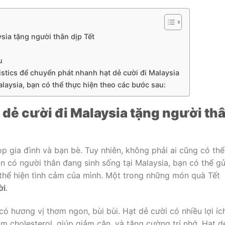
sia tặng người thân dịp Tết
u
stics để chuyển phát nhanh hạt dẻ cười đi Malaysia
laysia, bạn có thể thực hiện theo các bước sau:
dẻ cười đi Malaysia tặng người th
p gia đình và bạn bè. Tuy nhiên, không phải ai cũng có thể
n có người thân đang sinh sống tại Malaysia, bạn có thể gử
thể hiện tình cảm của mình. Một trong những món quà Tết
ời
.
có hương vị thơm ngon, bùi bùi. Hạt dẻ cười có nhiều lợi íc
m cholesterol, giúp giảm cân, và tăng cường trí nhớ. Hạt d