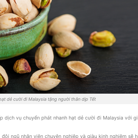
t dẻ cười đi Malaysia tặng người thân dịp Tết
p dịch vụ chuyển phát nhanh hạt dẻ cười đi Malaysia với gi
 đội ngũ nhân viên chuyên nghiệp và giàu kinh nghiệm sẽ 