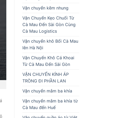
Vận chuyển kẽm nhung
Vận Chuyển Kẹo Chuối Từ
Cà Mau Đến Sài Gòn Cùng
Cà Mau Logistics
Vận chuyển khô Bổi Cà Mau
lên Hà Nội
Vận Chuyển Khô Cá Khoai
Từ Cà Mau Đến Sài Gòn
VẬN CHUYỂN KÍNH ÁP
TRÒNG ĐI PHẦN LAN
Vận chuyển mắm ba khía
á
Vận chuyển mắm ba khía từ
Cà Mau đến Huế
hỗ
Vận chuyển quần áo từ Việt