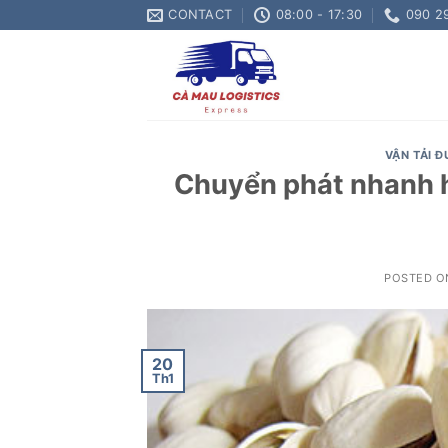
Skip
CONTACT
08:00 - 17:30
090 2
to
content
VẬN TẢI 
Chuyển phát nhanh h
POSTED 
20
Th1