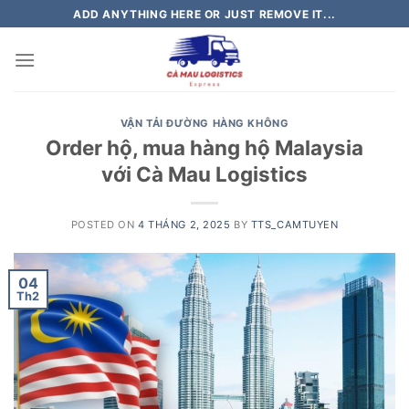
Skip
ADD ANYTHING HERE OR JUST REMOVE IT...
to
content
VẬN TẢI ĐƯỜNG HÀNG KHÔNG
Order hộ, mua hàng hộ Malaysia
với Cà Mau Logistics
POSTED ON
4 THÁNG 2, 2025
BY
TTS_CAMTUYEN
04
Th2