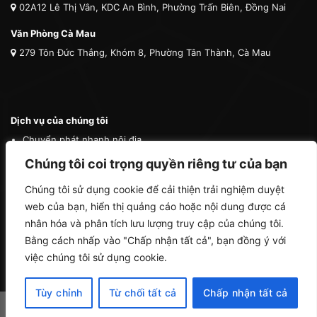
02A12 Lê Thị Vân, KDC An Bình, Phường Trấn Biên, Đồng Nai
Văn Phòng Cà Mau
279 Tôn Đức Thắng, Khóm 8, Phường Tân Thành, Cà Mau
Dịch vụ của chúng tôi
Chuyển phát nhanh nội địa
Chuyển phát nhanh quốc tế
Chúng tôi coi trọng quyền riêng tư của bạn
Vận tải quốc tế
Chúng tôi sử dụng cookie để cải thiện trải nghiệm duyệt
Vận chuyển thú cưng
web của bạn, hiển thị quảng cáo hoặc nội dung được cá
Mua hộ hàng nước ngoài
nhân hóa và phân tích lưu lượng truy cập của chúng tôi.
Bằng cách nhấp vào "Chấp nhận tất cả", bạn đồng ý với
việc chúng tôi sử dụng cookie.
Tùy chỉnh
Từ chối tất cả
Chấp nhận tất cả
Copyright 2026 ©
Cà Mau Logistics