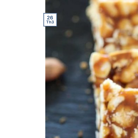
26
Th3