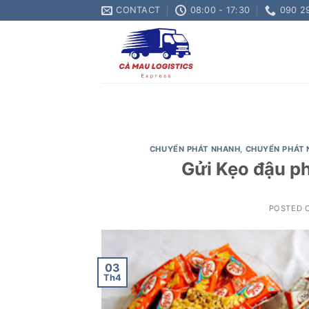
Skip
CONTACT
08:00 - 17:30
090 2
to
content
CHUYỂN PHÁT NHANH
,
CHUYỂN PHÁT 
Gửi Kẹo đậu ph
POSTED 
03
Th4