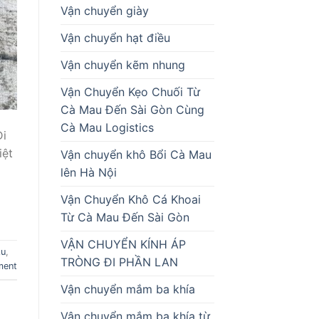
Vận chuyển giày
Vận chuyển hạt điều
Vận chuyển kẽm nhung
Vận Chuyển Kẹo Chuối Từ
Cà Mau Đến Sài Gòn Cùng
Cà Mau Logistics
Đi
iệt
Vận chuyển khô Bổi Cà Mau
lên Hà Nội
Vận Chuyển Khô Cá Khoai
Từ Cà Mau Đến Sài Gòn
VẬN CHUYỂN KÍNH ÁP
Âu
,
TRÒNG ĐI PHẦN LAN
ment
Vận chuyển mắm ba khía
Vận chuyển mắm ba khía từ