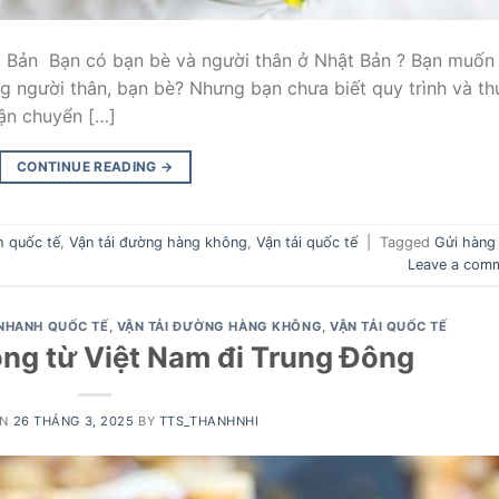
t Bản Bạn có bạn bè và người thân ở Nhật Bản ? Bạn muốn
g người thân, bạn bè? Nhưng bạn chưa biết quy trình và th
vận chuyển […]
CONTINUE READING
→
h quốc tế
,
Vận tải đường hàng không
,
Vận tải quốc tế
|
Tagged
Gửi hàng 
Leave a com
NHANH QUỐC TẾ
,
VẬN TẢI ĐƯỜNG HÀNG KHÔNG
,
VẬN TẢI QUỐC TẾ
ng từ Việt Nam đi Trung Đông
ON
26 THÁNG 3, 2025
BY
TTS_THANHNHI