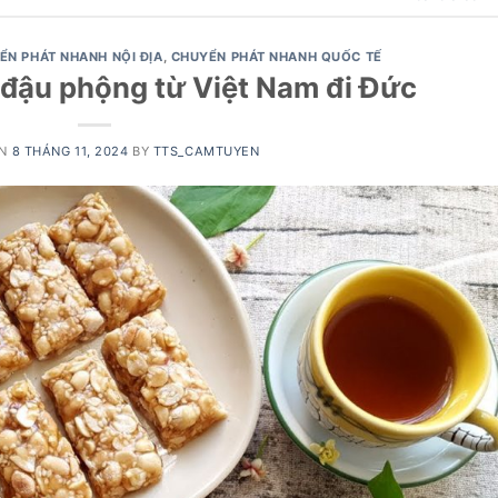
ỂN PHÁT NHANH NỘI ĐỊA
,
CHUYỂN PHÁT NHANH QUỐC TẾ
đậu phộng từ Việt Nam đi Đức
ON
8 THÁNG 11, 2024
BY
TTS_CAMTUYEN