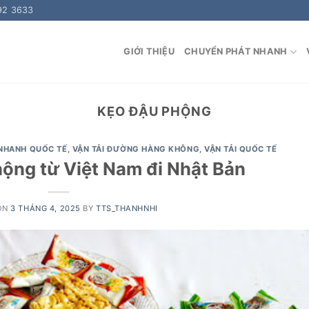
92 3633
GIỚI THIỆU
CHUYỂN PHÁT NHANH
KẸO ĐẬU PHỘNG
NHANH QUỐC TẾ
,
VẬN TẢI ĐƯỜNG HÀNG KHÔNG
,
VẬN TẢI QUỐC TẾ
ộng từ Việt Nam đi Nhật Bản
ON
3 THÁNG 4, 2025
BY
TTS_THANHNHI