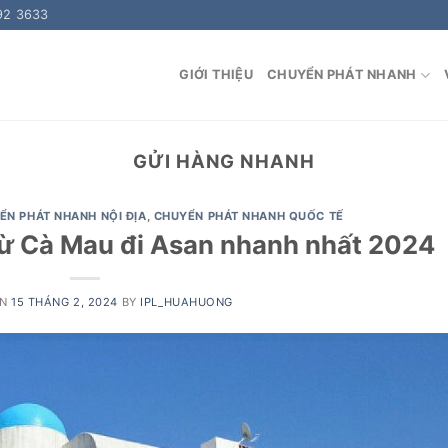
92 3633
GIỚI THIỆU
CHUYỂN PHÁT NHANH
GỬI HÀNG NHANH
ỂN PHÁT NHANH NỘI ĐỊA
,
CHUYỂN PHÁT NHANH QUỐC TẾ
ừ Cà Mau đi Asan nhanh nhất 2024
ON
15 THÁNG 2, 2024
BY
IPL_HUAHUONG