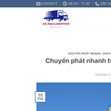
Skip
CONTACT
08:00 - 17:30
090 2
to
content
CHUYỂN PHÁT NHANH
,
CHUY
Chuyển phát nhanh t
POSTED 
15
Th2