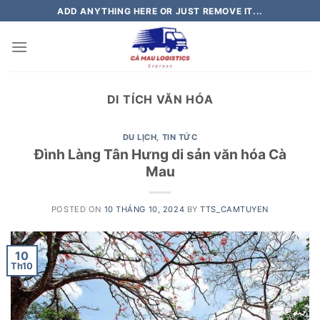
Skip
ADD ANYTHING HERE OR JUST REMOVE IT...
to
content
DI TÍCH VĂN HÓA
DU LỊCH
,
TIN TỨC
Đình Làng Tân Hưng di sản văn hóa Cà
Mau
POSTED ON
10 THÁNG 10, 2024
BY
TTS_CAMTUYEN
10
Th10