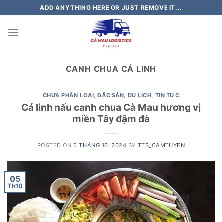
Skip
ADD ANYTHING HERE OR JUST REMOVE IT...
to
content
CANH CHUA CÁ LINH
CHƯA PHÂN LOẠI
,
ĐẶC SẢN
,
DU LỊCH
,
TIN TỨC
Cá linh nấu canh chua Cà Mau hương vị
miền Tây đậm đà
POSTED ON
5 THÁNG 10, 2024
BY
TTS_CAMTUYEN
05
Th10