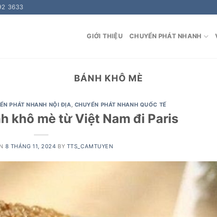
92 3633
GIỚI THIỆU
CHUYỂN PHÁT NHANH
BÁNH KHÔ MÈ
ỂN PHÁT NHANH NỘI ĐỊA
,
CHUYỂN PHÁT NHANH QUỐC TẾ
 khô mè từ Việt Nam đi Paris
ON
8 THÁNG 11, 2024
BY
TTS_CAMTUYEN