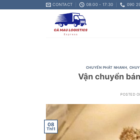
Skip
CONTACT
08:00 - 17:30
090 2
to
content
CHUYỂN PHÁT NHANH
,
CHUY
Vận chuyển bánh
POSTED 
08
Th11