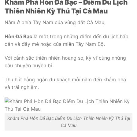
Khám Phá Hòn Đá Bạc – Điểm Du Lịch
Thiên Nhiên Kỳ Thú Tại Cà Mau
Nằm ở phía Tây Nam của vùng đất Cà Mau,
Hòn Đá Bạc
là một trong những điểm đến du lịch hấp
dẫn và đầy mê hoặc của miền Tây Nam Bộ.
Với cảnh sắc thiên nhiên hoang sơ, kỳ vĩ cùng những
câu chuyện huyền bí.
Thu hút hàng ngàn du khách mỗi năm đến khám phá
và trải nghiệm.
Khám Phá Hòn Đá Bạc Điểm Du Lịch Thiên Nhiên Kỳ Thú Tại
Cà Mau