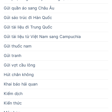
Gửi quần áo sang Châu Âu
Gửi sáo trúc đi Hàn Quốc
Gửi tài liệu đi Trung Quốc
Gửi tài liệu từ Việt Nam sang Campuchia
Gửi thuốc nam
Gửi tranh
Gửi vợt cầu lông
Hút chân không
Khai báo hải quan
Kiểm dịch
Kiến thức