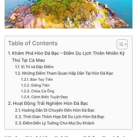
Table of Contents
Khám Phá Hòn Đá Bạc – Điểm Du Lịch Thiên Nhiên Kỳ
Thú Tại Cà Mau
Vị Trí và Đặc Điểm
Những Điểm Tham Quan Hấp Dẫn Tại Hòn Đá Bạc
Bàn Tay Tiên
Giếng Tiên
Chùa Cá Ông
Cảnh Biển Tuyệt Đẹp:
Hoạt Động Trải Nghiệm Hòn Đá Bạc
Hướng Dẫn Di Chuyển Đến Hòn Đá Bạc
Thời Gian Thích Hợp Để Du Lịch Hòn Đá Bạc
Điểm Đến Lý Tưởng Cho Mọi Du Khách