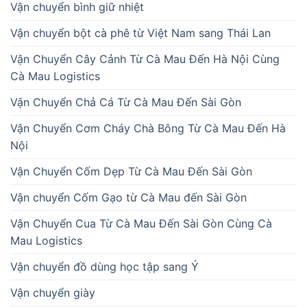
Vận chuyển bình giữ nhiệt
Vận chuyển bột cà phê từ Việt Nam sang Thái Lan
Vận Chuyển Cây Cảnh Từ Cà Mau Đến Hà Nội Cùng
Cà Mau Logistics
Vận Chuyển Chả Cá Từ Cà Mau Đến Sài Gòn
Vận Chuyển Cơm Cháy Chà Bông Từ Cà Mau Đến Hà
Nội
Vận Chuyển Cốm Dẹp Từ Cà Mau Đến Sài Gòn
Vận chuyển Cốm Gạo từ Cà Mau đến Sài Gòn
Vận Chuyển Cua Từ Cà Mau Đến Sài Gòn Cùng Cà
Mau Logistics
Vận chuyển đồ dùng học tập sang Ý
Vận chuyển giày