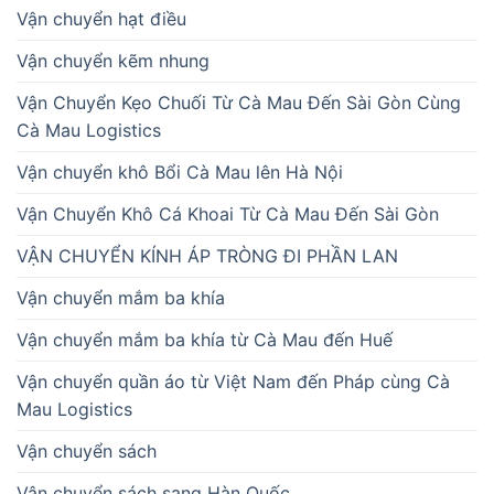
Vận chuyển hạt điều
Vận chuyển kẽm nhung
Vận Chuyển Kẹo Chuối Từ Cà Mau Đến Sài Gòn Cùng
Cà Mau Logistics
Vận chuyển khô Bổi Cà Mau lên Hà Nội
Vận Chuyển Khô Cá Khoai Từ Cà Mau Đến Sài Gòn
VẬN CHUYỂN KÍNH ÁP TRÒNG ĐI PHẦN LAN
Vận chuyển mắm ba khía
Vận chuyển mắm ba khía từ Cà Mau đến Huế
Vận chuyển quần áo từ Việt Nam đến Pháp cùng Cà
Mau Logistics
Vận chuyển sách
Vận chuyển sách sang Hàn Quốc