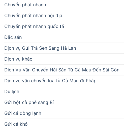
Chuyển phát nhanh
Chuyển phát nhanh nội địa
Chuyển phát nhanh quốc tế
Đặc sản
Dịch vụ Gửi Trà Sen Sang Hà Lan
Dịch vụ khác
Dịch Vụ Vận Chuyển Hải Sản Từ Cà Mau Đến Sài Gòn
Dịch vụ vận chuyển loa từ Cà Mau đi Pháp
Du lịch
Gửi bột cà phê sang Bỉ
Gửi cá đông lạnh
Gửi cá khô