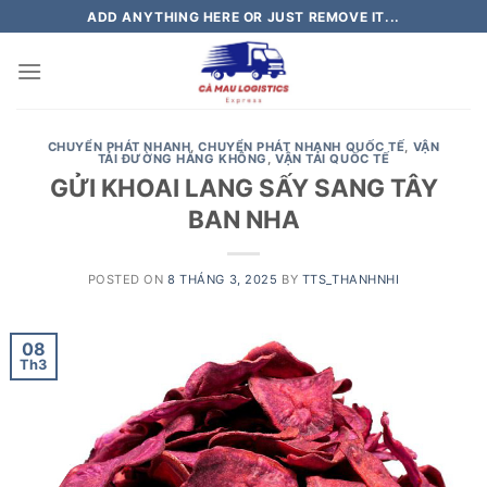
Skip
ADD ANYTHING HERE OR JUST REMOVE IT...
to
content
CHUYỂN PHÁT NHANH
,
CHUYỂN PHÁT NHANH QUỐC TẾ
,
VẬN
TẢI ĐƯỜNG HÀNG KHÔNG
,
VẬN TẢI QUỐC TẾ
GỬI KHOAI LANG SẤY SANG TÂY
BAN NHA
POSTED ON
8 THÁNG 3, 2025
BY
TTS_THANHNHI
08
Th3