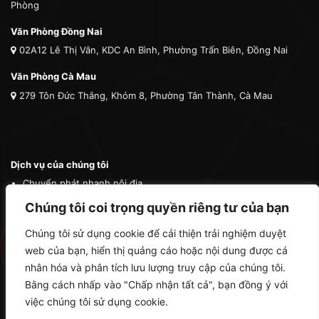
Phòng
Văn Phòng Đồng Nai
02A12 Lê Thị Vân, KDC An Bình, Phường Trấn Biên, Đồng Nai
Văn Phòng Cà Mau
279 Tôn Đức Thắng, Khóm 8, Phường Tân Thành, Cà Mau
Dịch vụ của chúng tôi
Chuyển phát nhanh nội địa
Chuyển phát nhanh quốc tế
Chúng tôi coi trọng quyền riêng tư của bạn
Vận tải quốc tế
Chúng tôi sử dụng cookie để cải thiện trải nghiệm duyệt
Vận chuyển thú cưng
web của bạn, hiển thị quảng cáo hoặc nội dung được cá
Mua hộ hàng nước ngoài
nhân hóa và phân tích lưu lượng truy cập của chúng tôi.
Bằng cách nhấp vào "Chấp nhận tất cả", bạn đồng ý với
việc chúng tôi sử dụng cookie.