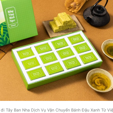
 đi Tây Ban Nha Dịch Vụ Vận Chuyển Bánh Đậu Xanh Từ Việ