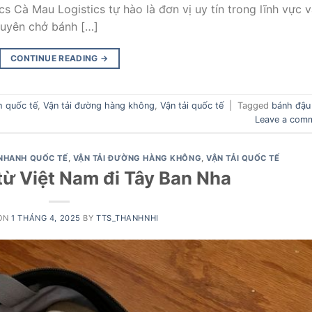
s Cà Mau Logistics tự hào là đơn vị uy tín trong lĩnh vực 
huyên chở bánh […]
CONTINUE READING
→
h quốc tế
,
Vận tải đường hàng không
,
Vận tải quốc tế
|
Tagged
bánh đậu
Leave a com
NHANH QUỐC TẾ
,
VẬN TẢI ĐƯỜNG HÀNG KHÔNG
,
VẬN TẢI QUỐC TẾ
từ Việt Nam đi Tây Ban Nha
 ON
1 THÁNG 4, 2025
BY
TTS_THANHNHI