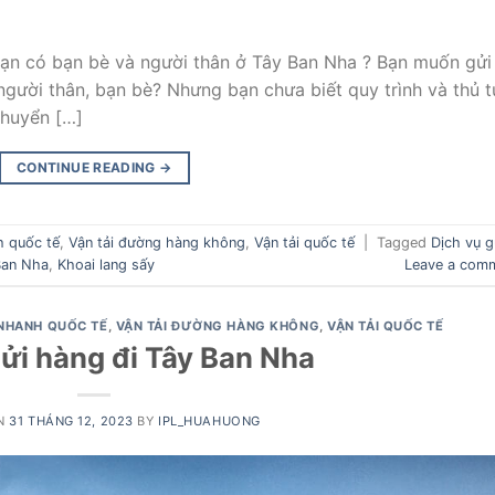
ạn có bạn bè và người thân ở Tây Ban Nha ? Bạn muốn gửi
người thân, bạn bè? Nhưng bạn chưa biết quy trình và thủ t
chuyển […]
CONTINUE READING
→
h quốc tế
,
Vận tải đường hàng không
,
Vận tải quốc tế
|
Tagged
Dịch vụ g
Ban Nha
,
Khoai lang sấy
Leave a com
NHANH QUỐC TẾ
,
VẬN TẢI ĐƯỜNG HÀNG KHÔNG
,
VẬN TẢI QUỐC TẾ
gửi hàng đi Tây Ban Nha
ON
31 THÁNG 12, 2023
BY
IPL_HUAHUONG