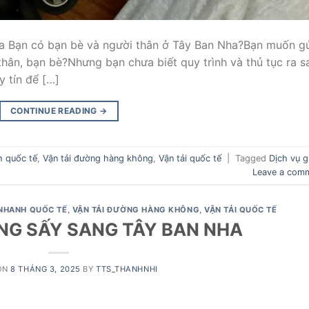
ha Bạn có bạn bè và người thân ở Tây Ban Nha?Bạn muốn g
hân, bạn bè?Nhưng bạn chưa biết quy trình và thủ tục ra s
 tín để […]
CONTINUE READING
→
h quốc tế
,
Vận tải đường hàng không
,
Vận tải quốc tế
|
Tagged
Dịch vụ g
Leave a com
NHANH QUỐC TẾ
,
VẬN TẢI ĐƯỜNG HÀNG KHÔNG
,
VẬN TẢI QUỐC TẾ
ANG SẤY SANG TÂY BAN NHA
ON
8 THÁNG 3, 2025
BY
TTS_THANHNHI