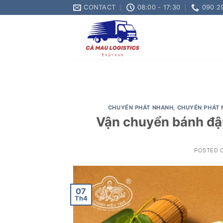
Skip
CONTACT
08:00 - 17:30
090 2
to
content
CHUYỂN PHÁT NHANH
,
CHUYỂN PHÁT 
Vận chuyển bánh đậu
POSTED 
07
Th4