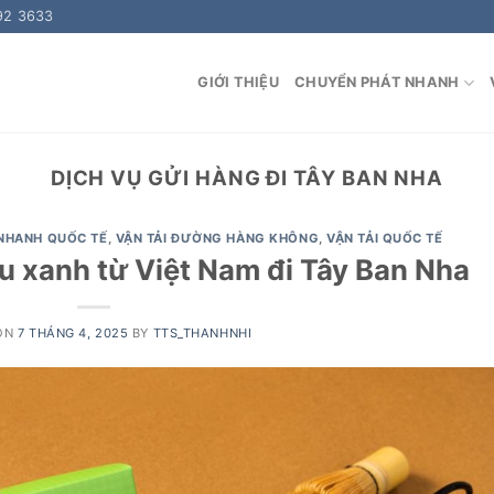
92 3633
GIỚI THIỆU
CHUYỂN PHÁT NHANH
DỊCH VỤ GỬI HÀNG ĐI TÂY BAN NHA
NHANH QUỐC TẾ
,
VẬN TẢI ĐƯỜNG HÀNG KHÔNG
,
VẬN TẢI QUỐC TẾ
 xanh từ Việt Nam đi Tây Ban Nha
ON
7 THÁNG 4, 2025
BY
TTS_THANHNHI