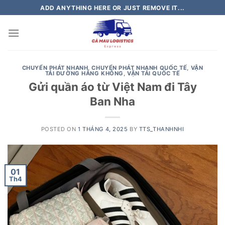
Skip
ADD ANYTHING HERE OR JUST REMOVE IT...
to
content
CHUYỂN PHÁT NHANH
,
CHUYỂN PHÁT NHANH QUỐC TẾ
,
VẬN
TẢI ĐƯỜNG HÀNG KHÔNG
,
VẬN TẢI QUỐC TẾ
Gửi quần áo từ Việt Nam đi Tây
Ban Nha
POSTED ON
1 THÁNG 4, 2025
BY
TTS_THANHNHI
01
Th4