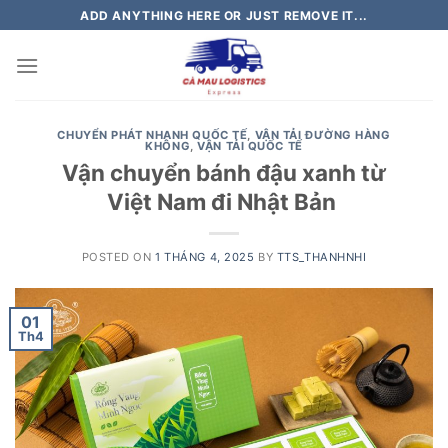
Skip
ADD ANYTHING HERE OR JUST REMOVE IT...
to
content
CHUYỂN PHÁT NHANH QUỐC TẾ
,
VẬN TẢI ĐƯỜNG HÀNG
KHÔNG
,
VẬN TẢI QUỐC TẾ
Vận chuyển bánh đậu xanh từ
Việt Nam đi Nhật Bản
POSTED ON
1 THÁNG 4, 2025
BY
TTS_THANHNHI
01
Th4