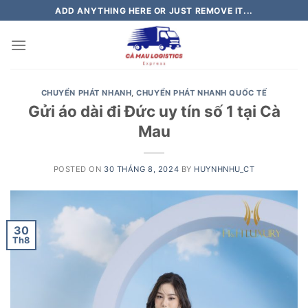
Skip
ADD ANYTHING HERE OR JUST REMOVE IT...
to
content
CHUYỂN PHÁT NHANH
,
CHUYỂN PHÁT NHANH QUỐC TẾ
Gửi áo dài đi Đức uy tín số 1 tại Cà
Mau
POSTED ON
30 THÁNG 8, 2024
BY
HUYNHNHU_CT
30
Th8