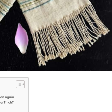
 con người
êu Thích?