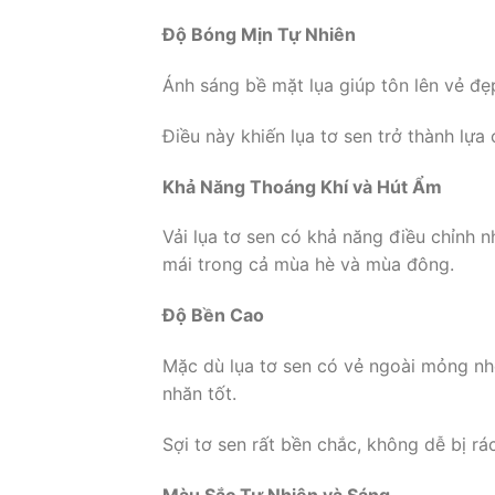
Độ Bóng Mịn Tự Nhiên
Ánh sáng bề mặt lụa giúp tôn lên vẻ đẹp
Điều này khiến lụa tơ sen trở thành lựa
Khả Năng Thoáng Khí và Hút Ẩm
Vải lụa tơ sen có khả năng điều chỉnh 
mái trong cả mùa hè và mùa đông.
Độ Bền Cao
Mặc dù lụa tơ sen có vẻ ngoài mỏng n
nhăn tốt.
Sợi tơ sen rất bền chắc, không dễ bị rá
Màu Sắc Tự Nhiên và Sáng