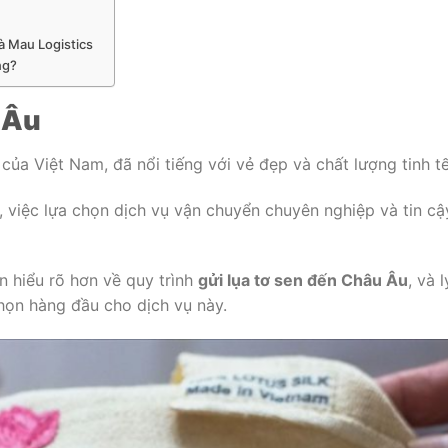
Cà Mau Logistics
ng?
 Âu
ủa Việt Nam, đã nổi tiếng với vẻ đẹp và chất lượng tinh tế
, việc lựa chọn dịch vụ vận chuyển chuyên nghiệp và tin cậ
ạn hiểu rõ hơn về quy trình
gửi lụa tơ sen đến Châu Âu
, và l
họn hàng đầu cho dịch vụ này.