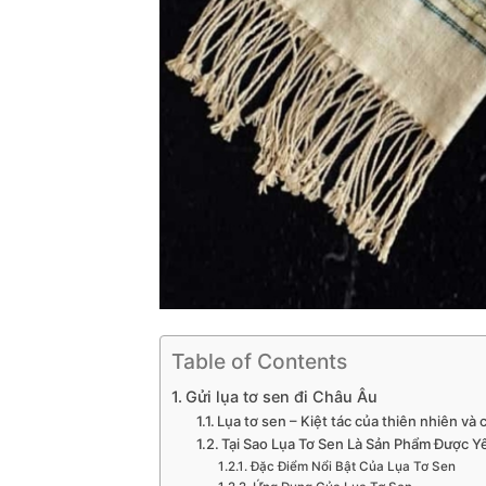
Table of Contents
Gửi lụa tơ sen đi Châu Âu
Lụa tơ sen – Kiệt tác của thiên nhiên và
Tại Sao Lụa Tơ Sen Là Sản Phẩm Được Y
Đặc Điểm Nổi Bật Của Lụa Tơ Sen