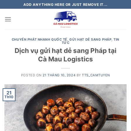
Skip
ADD ANYTHING HERE OR JUST REMOVE IT...
to
content
CHUYỂN PHÁT NHANH QUỐC TẾ
,
GỬI HẠT DẺ SANG PHÁP
,
TIN
TỨC
Dịch vụ gửi hạt dẻ sang Pháp tại
Cà Mau Logistics
POSTED ON
21 THÁNG 10, 2024
BY
TTS_CAMTUYEN
21
Th10