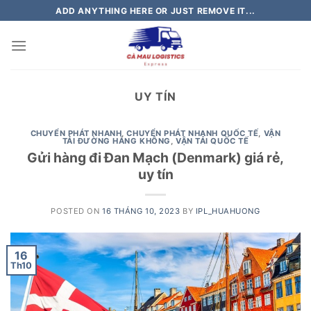
Skip
ADD ANYTHING HERE OR JUST REMOVE IT...
to
content
UY TÍN
CHUYỂN PHÁT NHANH
,
CHUYỂN PHÁT NHANH QUỐC TẾ
,
VẬN
TẢI ĐƯỜNG HÀNG KHÔNG
,
VẬN TẢI QUỐC TẾ
Gửi hàng đi Đan Mạch (Denmark) giá rẻ,
uy tín
POSTED ON
16 THÁNG 10, 2023
BY
IPL_HUAHUONG
16
Th10