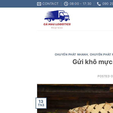
Skip
CONTACT
08:00 - 17:30
090 2
to
content
CHUYỂN PHÁT NHANH
,
CHUYỂN PHÁT 
Gửi khô mực 
POSTED 
13
Th3