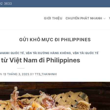
92 3633
GIỚI THIỆU
CHUYỂN PHÁT NHANH
GỬI KHÔ MỰC ĐI PHILIPPINES
NHANH QUỐC TẾ
,
VẬN TẢI ĐƯỜNG HÀNG KHÔNG
,
VẬN TẢI QUỐC TẾ
từ Việt Nam đi Philippines
ON
13 THÁNG 3, 2025
BY
TTS_THANHNHI