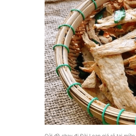
Gửi đồ chay đi Đài Loan giá rẻ tại miền