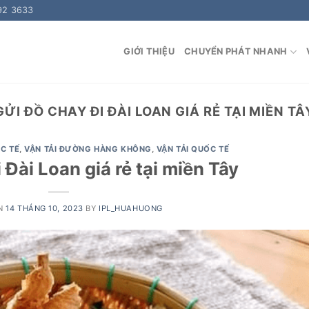
92 3633
GIỚI THIỆU
CHUYỂN PHÁT NHANH
GỬI ĐỒ CHAY ĐI ĐÀI LOAN GIÁ RẺ TẠI MIỀN TÂ
C TẾ
,
VẬN TẢI ĐƯỜNG HÀNG KHÔNG
,
VẬN TẢI QUỐC TẾ
 Đài Loan giá rẻ tại miền Tây
ON
14 THÁNG 10, 2023
BY
IPL_HUAHUONG