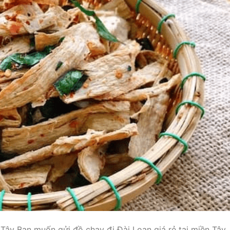
 Tây Bạn muốn gửi đồ chay đi Đài Loan giá rẻ tại miền Tây,