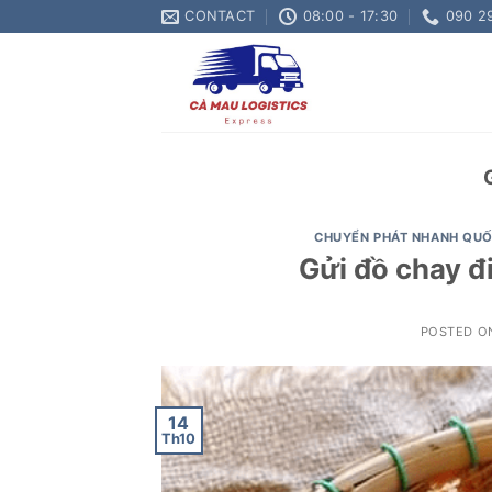
Skip
CONTACT
08:00 - 17:30
090 2
to
content
CHUYỂN PHÁT NHANH QUỐ
Gửi đồ chay đi
POSTED 
14
Th10