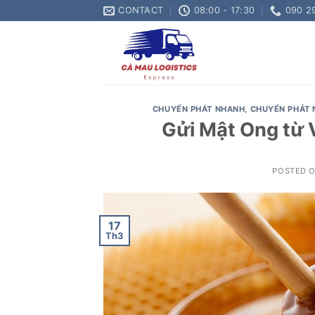
Skip
CONTACT
08:00 - 17:30
090 2
to
content
CHUYỂN PHÁT NHANH
,
CHUYỂN PHÁT 
Gửi Mật Ong từ 
POSTED 
17
Th3