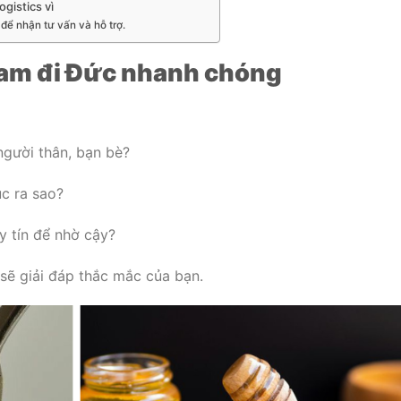
gistics vì
để nhận tư vấn và hỗ trợ.
Nam đi Đức nhanh chóng
gười thân, bạn bè?
ục ra sao?
y tín để nhờ cậy?
 sẽ giải đáp thắc mắc của bạn.