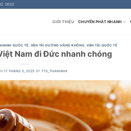
92 3633
GIỚI THIỆU
CHUYỂN PHÁT NHANH
NHANH QUỐC TẾ
,
VẬN TẢI ĐƯỜNG HÀNG KHÔNG
,
VẬN TẢI QUỐC TẾ
Việt Nam đi Đức nhanh chóng
ON
17 THÁNG 3, 2025
BY
TTS_THANHNHI