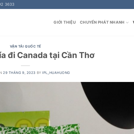
92 3633
GIỚI THIỆU
CHUYỂN PHÁT NHANH
VẬN TẢI QUỐC TẾ
ía đi Canada tại Cần Thơ
ON
29 THÁNG 9, 2023
BY
IPL_HUAHUONG