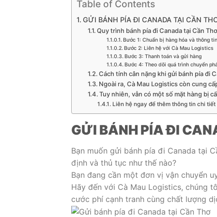
Table of Contents
GỬI BÁNH PÍA ĐI CANADA TẠI CẦN TH
Quy trình bánh pía đi Canada tại Cần Th
Bước 1: Chuẩn bị hàng hóa và thông tin
Bước 2: Liên hệ với Cà Mau Logistics
Bước 3: Thanh toán và gửi hàng
Bước 4: Theo dõi quá trình chuyển ph
Cách tính cân nặng khi gửi bánh pía đi 
Ngoài ra, Cà Mau Logistics còn cung cấ
Tuy nhiên, vẫn có một số mặt hàng bị c
Liên hệ ngay để thêm thông tin chi tiết
GỬI BÁNH PÍA ĐI CA
Bạn muốn gửi bánh pía đi Canada tại Cầ
định và thủ tục như thế nào?
Bạn đang cần một đơn vị vận chuyển uy 
Hãy đến với Cà Mau Logistics, chúng t
cước phí cạnh tranh cùng chất lượng dị