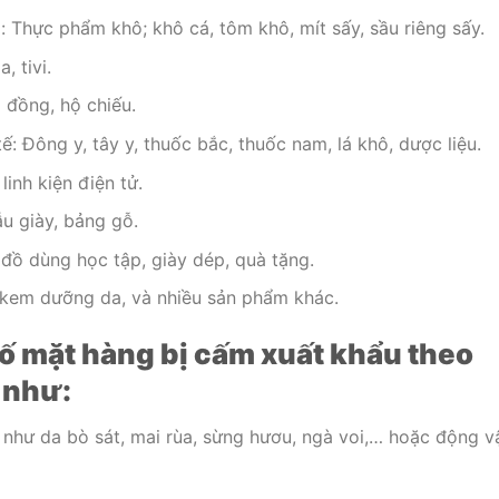
Thực phẩm khô; khô cá, tôm khô, mít sấy, sầu riêng sấy.
, tivi.
p đồng, hộ chiếu.
: Đông y, tây y, thuốc bắc, thuốc nam, lá khô, dược liệu.
linh kiện điện tử.
u giày, bảng gỗ.
 đồ dùng học tập, giày dép, quà tặng.
kem dưỡng da, và nhiều sản phẩm khác.
số mặt hàng bị cấm xuất khẩu theo
 như:
như da bò sát, mai rùa, sừng hươu, ngà voi,… hoặc động v