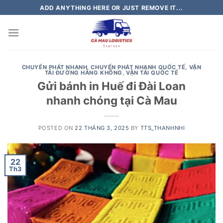
Skip
ADD ANYTHING HERE OR JUST REMOVE IT...
to
content
CHUYỂN PHÁT NHANH
,
CHUYỂN PHÁT NHANH QUỐC TẾ
,
VẬN
TẢI ĐƯỜNG HÀNG KHÔNG
,
VẬN TẢI QUỐC TẾ
Gửi bánh in Huế đi Đài Loan
nhanh chóng tại Cà Mau
POSTED ON
22 THÁNG 3, 2025
BY
TTS_THANHNHI
22
Th3