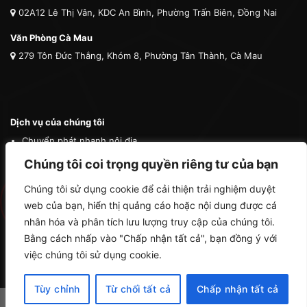
02A12 Lê Thị Vân, KDC An Bình, Phường Trấn Biên, Đồng Nai
Văn Phòng Cà Mau
279 Tôn Đức Thắng, Khóm 8, Phường Tân Thành, Cà Mau
Dịch vụ của chúng tôi
Chuyển phát nhanh nội địa
Chuyển phát nhanh quốc tế
Chúng tôi coi trọng quyền riêng tư của bạn
Vận tải quốc tế
Chúng tôi sử dụng cookie để cải thiện trải nghiệm duyệt
Vận chuyển thú cưng
web của bạn, hiển thị quảng cáo hoặc nội dung được cá
Mua hộ hàng nước ngoài
nhân hóa và phân tích lưu lượng truy cập của chúng tôi.
Bằng cách nhấp vào "Chấp nhận tất cả", bạn đồng ý với
việc chúng tôi sử dụng cookie.
Tùy chỉnh
Từ chối tất cả
Chấp nhận tất cả
Copyright 2026 ©
Cà Mau Logistics