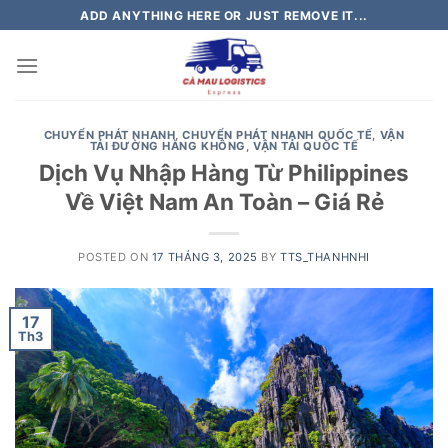
Skip
ADD ANYTHING HERE OR JUST REMOVE IT...
to
content
CHUYỂN PHÁT NHANH
,
CHUYỂN PHÁT NHANH QUỐC TẾ
,
VẬN
TẢI ĐƯỜNG HÀNG KHÔNG
,
VẬN TẢI QUỐC TẾ
Dịch Vụ Nhập Hàng Từ Philippines
Về Việt Nam An Toàn – Giá Rẻ
POSTED ON
17 THÁNG 3, 2025
BY
TTS_THANHNHI
17
Th3