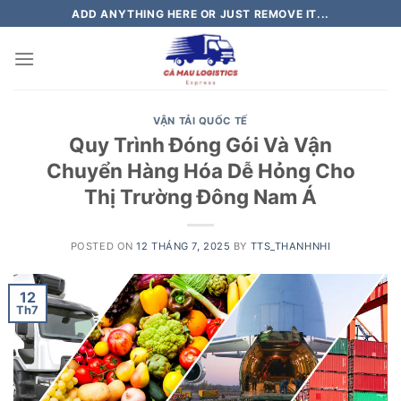
Skip
ADD ANYTHING HERE OR JUST REMOVE IT...
to
content
VẬN TẢI QUỐC TẾ
Quy Trình Đóng Gói Và Vận
Chuyển Hàng Hóa Dễ Hỏng Cho
Thị Trường Đông Nam Á
POSTED ON
12 THÁNG 7, 2025
BY
TTS_THANHNHI
12
Th7