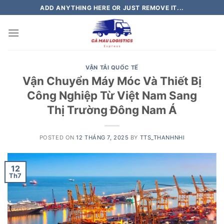
Skip
ADD ANYTHING HERE OR JUST REMOVE IT...
to
content
VẬN TẢI QUỐC TẾ
Vận Chuyển Máy Móc Và Thiết Bị
Công Nghiệp Từ Việt Nam Sang
Thị Trường Đông Nam Á
POSTED ON
12 THÁNG 7, 2025
BY
TTS_THANHNHI
12
Th7