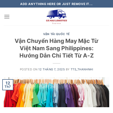
Skip
ADD ANYTHING HERE OR JUST REMOVE IT...
to
content
VẬN TẢI QUỐC TẾ
Vận Chuyển Hàng May Mặc Từ
Việt Nam Sang Philippines:
Hướng Dẫn Chi Tiết Từ A-Z
POSTED ON
12 THÁNG 7, 2025
BY
TTS_THANHNHI
12
Th7