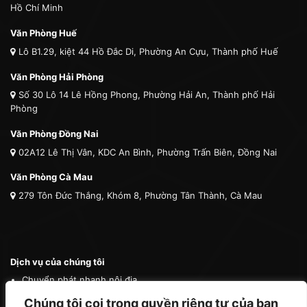
Hồ Chí Minh
Văn Phòng Huế
Lô B1.29, kiệt 44 Hồ Đắc Di, Phường An Cựu, Thành phố Huế
Văn Phòng Hải Phòng
Số 30 Lô 14 Lê Hồng Phong, Phường Hải An, Thành phố Hải
Phòng
Văn Phòng Đồng Nai
02A12 Lê Thị Vân, KDC An Bình, Phường Trấn Biên, Đồng Nai
Văn Phòng Cà Mau
279 Tôn Đức Thắng, Khóm 8, Phường Tân Thành, Cà Mau
Dịch vụ của chúng tôi
Chuyển phát nhanh nội địa
Chuyển phát nhanh quốc tế
Chúng tôi coi trọng quyền riêng tư của bạn