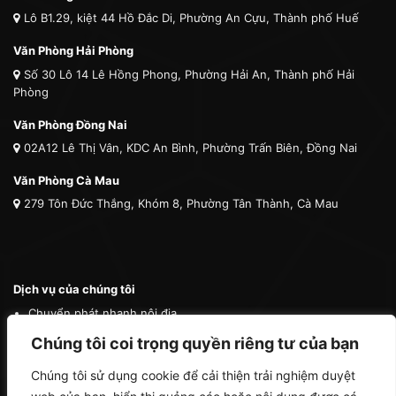
Lô B1.29, kiệt 44 Hồ Đắc Di, Phường An Cựu, Thành phố Huế
Văn Phòng Hải Phòng
Số 30 Lô 14 Lê Hồng Phong, Phường Hải An, Thành phố Hải
Phòng
Văn Phòng Đồng Nai
02A12 Lê Thị Vân, KDC An Bình, Phường Trấn Biên, Đồng Nai
Văn Phòng Cà Mau
279 Tôn Đức Thắng, Khóm 8, Phường Tân Thành, Cà Mau
Dịch vụ của chúng tôi
Chuyển phát nhanh nội địa
Chuyển phát nhanh quốc tế
Chúng tôi coi trọng quyền riêng tư của bạn
Vận tải quốc tế
Chúng tôi sử dụng cookie để cải thiện trải nghiệm duyệt
Vận chuyển thú cưng