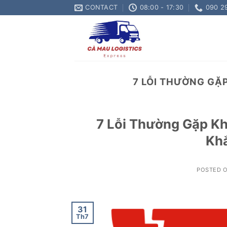
Skip
CONTACT
08:00 - 17:30
090 2
to
content
7 LỖI THƯỜNG GẶ
7 Lỗi Thường Gặp Kh
Kh
POSTED 
31
Th7