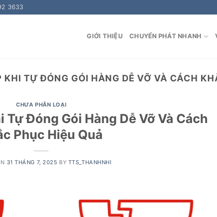
92 3633
GIỚI THIỆU
CHUYỂN PHÁT NHANH
P KHI TỰ ĐÓNG GÓI HÀNG DỄ VỠ VÀ CÁCH KH
CHƯA PHÂN LOẠI
i Tự Đóng Gói Hàng Dễ Vỡ Và Cách
ắc Phục Hiệu Quả
ON
31 THÁNG 7, 2025
BY
TTS_THANHNHI