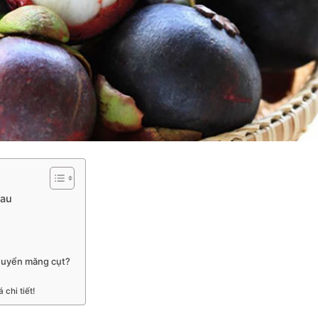
Mau
chuyển măng cụt?
chi tiết!