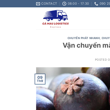
Skip
CONTACT
08:00 - 17:30
090 2
to
content
CHUYỂN PHÁT NHANH
,
CHUY
Vận chuyển mă
POSTED 
09
Th9