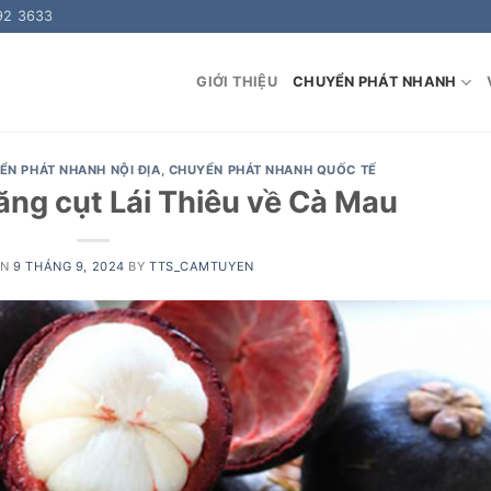
92 3633
GIỚI THIỆU
CHUYỂN PHÁT NHANH
ỂN PHÁT NHANH NỘI ĐỊA
,
CHUYỂN PHÁT NHANH QUỐC TẾ
ng cụt Lái Thiêu về Cà Mau
ON
9 THÁNG 9, 2024
BY
TTS_CAMTUYEN