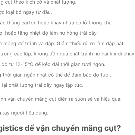
g cụt theo kích cỡ và chất lượng.
c loại bỏ ngay từ đầu.
ác thùng carton hoặc khay nhựa có lỗ thông khí.
hơi hoặc tăng nhiệt độ làm hư hỏng trái cây.
mỏng để tránh va đập. Giảm thiểu rủi ro làm dập nát.
trong các lớp, không dồn quá chặt tránh hư hại khi di chuy
độ từ 12-15°C để kéo dài thời gian tươi ngon.
thời gian ngắn nhất có thể để đảm bảo độ tươi.
lại chất lượng trái cây ngay lập tức.
ình vận chuyển măng cụt diễn ra suôn sẻ và hiệu quả.
 tay người tiêu dùng.
gistics để vận chuyển măng cụt?