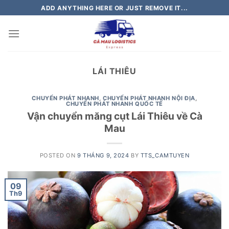
Skip
ADD ANYTHING HERE OR JUST REMOVE IT...
to
content
LÁI THIÊU
CHUYỂN PHÁT NHANH
,
CHUYỂN PHÁT NHANH NỘI ĐỊA
,
CHUYỂN PHÁT NHANH QUỐC TẾ
Vận chuyển măng cụt Lái Thiêu về Cà
Mau
POSTED ON
9 THÁNG 9, 2024
BY
TTS_CAMTUYEN
09
Th9