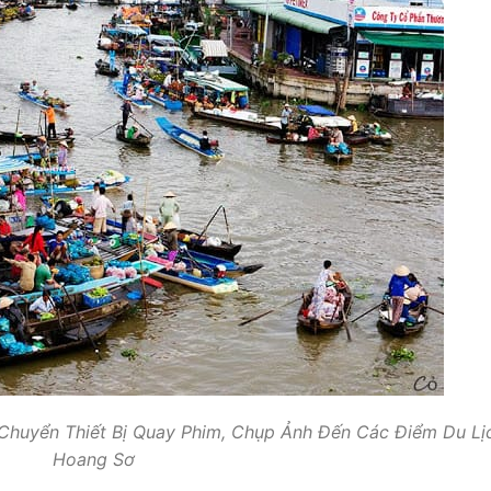
huyển Thiết Bị Quay Phim, Chụp Ảnh Đến Các Điểm Du Lị
Hoang Sơ