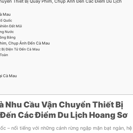
uyển Thiết Bị Quay Phim, Chụp Ảnh Đến Các Điểm Du Lịch
Cà Mau
Tổ Quốc
Nhiên Đất Mũi
ông Nước
Đồng Bằng
Phim, Chụp Ảnh Đến Cà Mau
t Bị Điện Tử Đến Cà Mau
 Toàn
ại Cà Mau
 Nhu Cầu Vận Chuyển Thiết Bị
Đến Các Điểm Du Lịch Hoang Sơ
ốc – nổi tiếng với những cánh rừng ngập mặn bạt ngàn, hệ