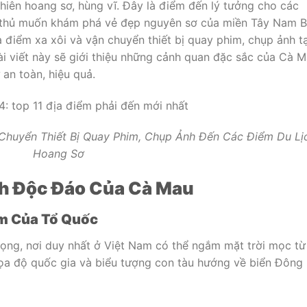
nhiên hoang sơ, hùng vĩ. Đây là điểm đến lý tưởng cho các
t thủ muốn khám phá vẻ đẹp nguyên sơ của miền Tây Nam B
 điểm xa xôi và vận chuyển thiết bị quay phim, chụp ảnh tạ
ài viết này sẽ giới thiệu những cảnh quan đặc sắc của Cà 
 an toàn, hiệu quả.
huyển Thiết Bị Quay Phim, Chụp Ảnh Đến Các Điểm Du Lị
Hoang Sơ
h Độc Đáo Của Cà Mau
am Của Tổ Quốc
rọng, nơi duy nhất ở Việt Nam có thể ngắm mặt trời mọc từ
tọa độ quốc gia và biểu tượng con tàu hướng về biển Đông 