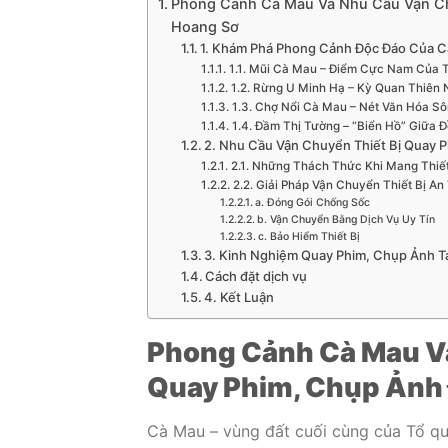
Phong Cảnh Cà Mau Và Nhu Cầu Vận Ch
Hoang Sơ
1. Khám Phá Phong Cảnh Độc Đáo Của 
1.1. Mũi Cà Mau – Điểm Cực Nam Của 
1.2. Rừng U Minh Hạ – Kỳ Quan Thiên 
1.3. Chợ Nổi Cà Mau – Nét Văn Hóa S
1.4. Đầm Thị Tường – “Biển Hồ” Giữa 
2. Nhu Cầu Vận Chuyển Thiết Bị Quay 
2.1. Những Thách Thức Khi Mang Thiế
2.2. Giải Pháp Vận Chuyển Thiết Bị An
a. Đóng Gói Chống Sốc
b. Vận Chuyển Bằng Dịch Vụ Uy Tín
c. Bảo Hiểm Thiết Bị
3. Kinh Nghiệm Quay Phim, Chụp Ảnh T
Cách đặt dịch vụ
4. Kết Luận
Phong Cảnh Cà Mau Và
Quay Phim, Chụp Ảnh 
Cà Mau – vùng đất cuối cùng của Tổ qu