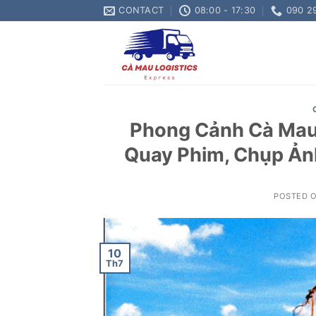
Skip
CONTACT
08:00 - 17:30
090 2
to
content
Phong Cảnh Cà Mau 
Quay Phim, Chụp Ản
POSTED 
10
Th7