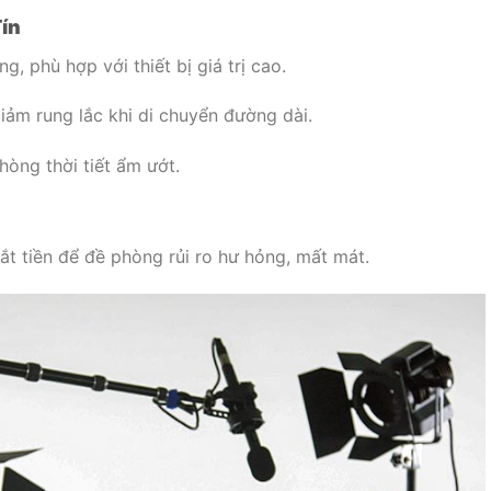
ín
, phù hợp với thiết bị giá trị cao.
ảm rung lắc khi di chuyển đường dài.
òng thời tiết ẩm ướt.
ắt tiền để đề phòng rủi ro hư hỏng, mất mát.