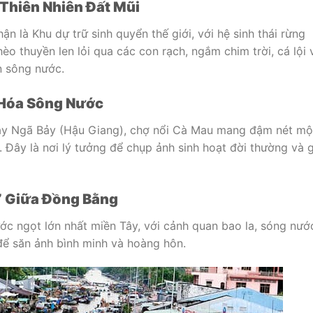
 Thiên Nhiên Đất Mũi
là Khu dự trữ sinh quyển thế giới, với hệ sinh thái rừng
o thuyền len lỏi qua các con rạch, ngắm chim trời, cá lội 
n sông nước.
n Hóa Sông Nước
hay Ngã Bảy (Hậu Giang), chợ nổi Cà Mau mang đậm nét m
 Đây là nơi lý tưởng để chụp ảnh sinh hoạt đời thường và g
ồ” Giữa Đồng Bằng
c ngọt lớn nhất miền Tây, với cảnh quan bao la, sóng nướ
để săn ảnh bình minh và hoàng hôn.