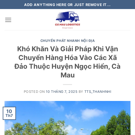
Skip
ADD ANYTHING HERE OR JUST REMOVE IT...
to
content
CHUYỂN PHÁT NHANH NỘI ĐỊA
Khó Khăn Và Giải Pháp Khi Vận
Chuyển Hàng Hóa Vào Các Xã
Đảo Thuộc Huyện Ngọc Hiển, Cà
Mau
POSTED ON
10 THÁNG 7, 2025
BY
TTS_THANHNHI
10
Th7