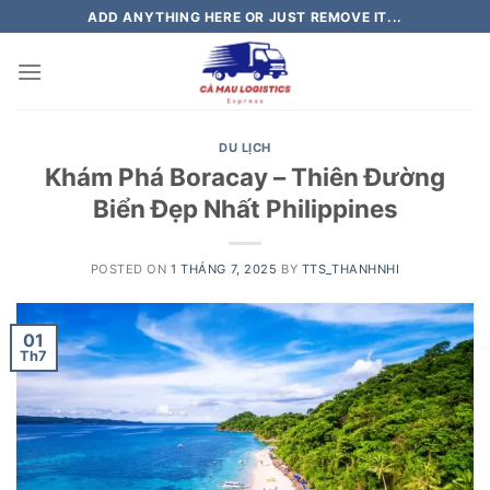
Skip
ADD ANYTHING HERE OR JUST REMOVE IT...
to
content
DU LỊCH
Khám Phá Boracay – Thiên Đường
Biển Đẹp Nhất Philippines
POSTED ON
1 THÁNG 7, 2025
BY
TTS_THANHNHI
01
Th7