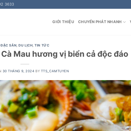
92 3633
GIỚI THIỆU
CHUYỂN PHÁT NHANH
ĐẶC SẢN
,
DU LỊCH
,
TIN TỨC
Cà Mau hương vị biển cả độc đáo
ON
30 THÁNG 9, 2024
BY
TTS_CAMTUYEN