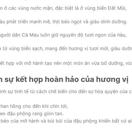
n ở các vùng nước mặn, đặc biệt là ở vùng biển Đất Mũi,
àu phát triển mạnh mẽ, thịt béo ngọt và giàu dinh dưỡng.
gười dân Cà Mau luôn giữ nguyên độ tươi ngon của hàu,
p từ vùng biển sạch, mang đến hương vị tươi mới, giàu dưỡ
 kết hợp với mỡ hành tạo nên một món ăn vừa bổ dưỡng, vừ
sự kết hợp hoàn hảo của hương vị
h sự tinh tế từ cách chế biến cho đến sự hòa quyện của 
han hồng cho đến khi chín tới,
eo đậu phộng rang giòn tan.
ị béo của mỡ hành và bùi bùi của đậu phộng khiến bất cứ ai