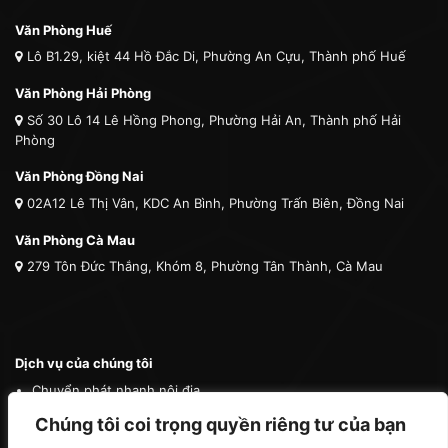
Văn Phòng Huế
Lô B1.29, kiệt 44 Hồ Đắc Di, Phường An Cựu, Thành phố Huế
Văn Phòng Hải Phòng
Số 30 Lô 14 Lê Hồng Phong, Phường Hải An, Thành phố Hải
Phòng
Văn Phòng Đồng Nai
02A12 Lê Thị Vân, KDC An Bình, Phường Trấn Biên, Đồng Nai
Văn Phòng Cà Mau
279 Tôn Đức Thắng, Khóm 8, Phường Tân Thành, Cà Mau
Dịch vụ của chúng tôi
Chuyển phát nhanh nội địa
Chuyển phát nhanh quốc tế
Chúng tôi coi trọng quyền riêng tư của bạn
Vận tải quốc tế