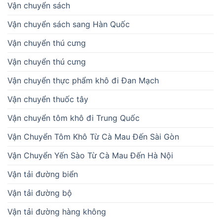
Vận chuyển sách
Vận chuyển sách sang Hàn Quốc
Vận chuyển thú cưng
Vận chuyển thú cưng
Vận chuyển thực phẩm khô đi Đan Mạch
Vận chuyển thuốc tây
Vận chuyển tôm khô đi Trung Quốc
Vận Chuyển Tôm Khô Từ Cà Mau Đến Sài Gòn
Vận Chuyển Yến Sào Từ Cà Mau Đến Hà Nội
Vận tải đường biển
Vận tải đường bộ
Vận tải đường hàng không