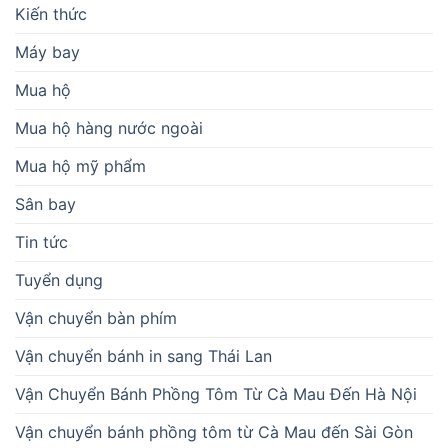
Kiến thức
Máy bay
Mua hộ
Mua hộ hàng nước ngoài
Mua hộ mỹ phẩm
Sân bay
Tin tức
Tuyển dụng
Vận chuyển bàn phím
Vận chuyển bánh in sang Thái Lan
Vận Chuyển Bánh Phồng Tôm Từ Cà Mau Đến Hà Nội
Vận chuyển bánh phồng tôm từ Cà Mau đến Sài Gòn