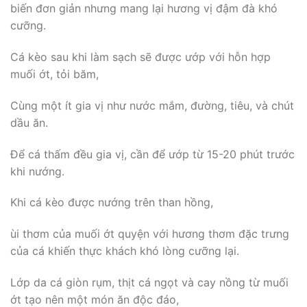
biến đơn giản nhưng mang lại hương vị đậm đà khó
cưỡng.
Cá kèo sau khi làm sạch sẽ được ướp với hỗn hợp
muối ớt, tỏi băm,
Cùng một ít gia vị như nước mắm, đường, tiêu, và chút
dầu ăn.
Để cá thấm đều gia vị, cần để ướp từ 15-20 phút trước
khi nướng.
Khi cá kèo được nướng trên than hồng,
ùi thơm của muối ớt quyện với hương thơm đặc trưng
của cá khiến thực khách khó lòng cưỡng lại.
Lớp da cá giòn rụm, thịt cá ngọt và cay nồng từ muối
ớt tạo nên một món ăn độc đáo,