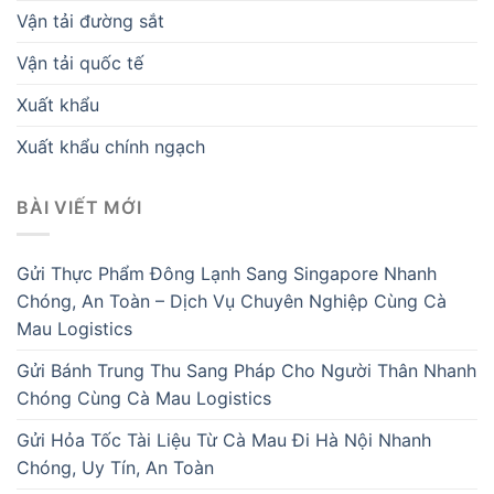
Vận tải đường sắt
Vận tải quốc tế
Xuất khẩu
Xuất khẩu chính ngạch
BÀI VIẾT MỚI
Gửi Thực Phẩm Đông Lạnh Sang Singapore Nhanh
Chóng, An Toàn – Dịch Vụ Chuyên Nghiệp Cùng Cà
Mau Logistics
Gửi Bánh Trung Thu Sang Pháp Cho Người Thân Nhanh
Chóng Cùng Cà Mau Logistics
Gửi Hỏa Tốc Tài Liệu Từ Cà Mau Đi Hà Nội Nhanh
Chóng, Uy Tín, An Toàn