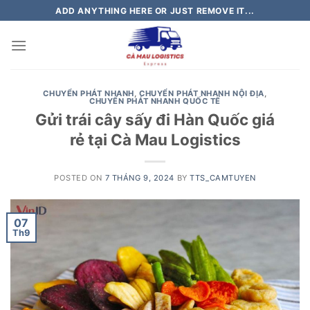
Skip
ADD ANYTHING HERE OR JUST REMOVE IT...
to
content
CHUYỂN PHÁT NHANH
,
CHUYỂN PHÁT NHANH NỘI ĐỊA
,
CHUYỂN PHÁT NHANH QUỐC TẾ
Gửi trái cây sấy đi Hàn Quốc giá
rẻ tại Cà Mau Logistics
POSTED ON
7 THÁNG 9, 2024
BY
TTS_CAMTUYEN
07
Th9