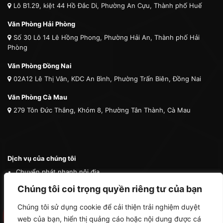
Lô B1.29, kiệt 44 Hồ Đắc Di, Phường An Cựu, Thành phố Huế
Văn Phòng Hải Phòng
Số 30 Lô 14 Lê Hồng Phong, Phường Hải An, Thành phố Hải
Phòng
Văn Phòng Đồng Nai
02A12 Lê Thị Vân, KDC An Bình, Phường Trấn Biên, Đồng Nai
Văn Phòng Cà Mau
279 Tôn Đức Thắng, Khóm 8, Phường Tân Thành, Cà Mau
Dịch vụ của chúng tôi
Chuyển phát nhanh nội địa
Chuyển phát nhanh quốc tế
Chúng tôi coi trọng quyền riêng tư của bạn
Vận tải quốc tế
Chúng tôi sử dụng cookie để cải thiện trải nghiệm duyệt
Vận chuyển thú cưng
web của bạn, hiển thị quảng cáo hoặc nội dung được cá