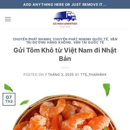
Skip
ADD ANYTHING HERE OR JUST REMOVE IT...
to
content
CHUYỂN PHÁT NHANH
,
CHUYỂN PHÁT NHANH QUỐC TẾ
,
VẬN
TẢI ĐƯỜNG HÀNG KHÔNG
,
VẬN TẢI QUỐC TẾ
Gửi Tôm Khô từ Việt Nam đi Nhật
Bản
POSTED ON
7 THÁNG 3, 2025
BY
TTS_THANHNHI
07
Th3