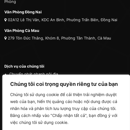
Phòng
Văn Phòng Đồng Nai
02A12 Lê Thị Vân, KDC An Bình, Phường Trấn Biên, Đồng Nai
Văn Phòng Cà Mau
279 Tôn Đức Thắng, Khóm 8, Phường Tân Thành, Cà Mau
Dịch vụ của chúng tôi
Chuyển phát nhanh nội địa
Chuyển phát nhanh quốc tế
Chúng tôi coi trọng quyền riêng tư của bạn
Vận tải quốc tế
Chúng tôi sử dụng cookie để cải thiện trải nghiệm duyệt
Vận chuyển thú cưng
web của bạn, hiển thị quảng cáo hoặc nội dung được cá
Mua hộ hàng nước ngoài
nhân hóa và phân tích lưu lượng truy cập của chúng tôi.
Bằng cách nhấp vào "Chấp nhận tất cả", bạn đồng ý với
việc chúng tôi sử dụng cookie.