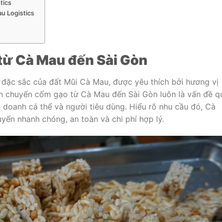
tics
u Logistics
từ Cà Mau đến Sài Gòn
đặc sắc của đất Mũi Cà Mau, được yêu thích bởi hương vị
n chuyển cốm gạo từ Cà Mau đến Sài Gòn luôn là vấn đề q
h doanh cá thể và người tiêu dùng. Hiểu rõ nhu cầu đó, Cà
yển nhanh chóng, an toàn và chi phí hợp lý.