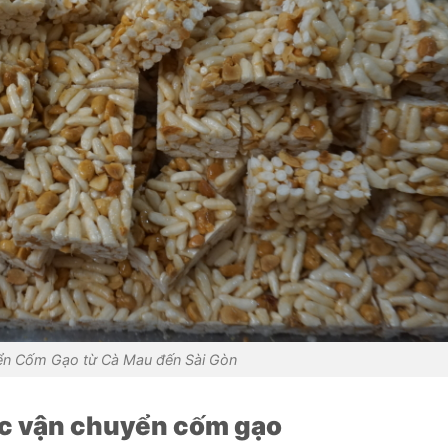
ển Cốm Gạo từ Cà Mau đến Sài Gòn
ệc vận chuyển cốm gạo