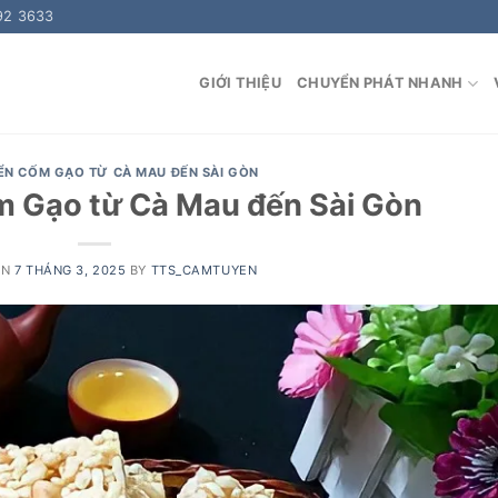
92 3633
GIỚI THIỆU
CHUYỂN PHÁT NHANH
ỂN CỐM GẠO TỪ CÀ MAU ĐẾN SÀI GÒN
 Gạo từ Cà Mau đến Sài Gòn
ON
7 THÁNG 3, 2025
BY
TTS_CAMTUYEN