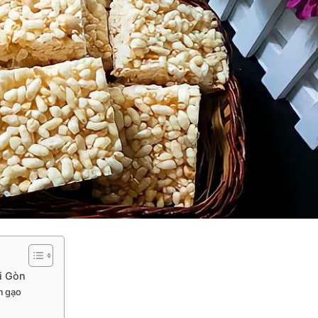
ài Gòn
m gạo