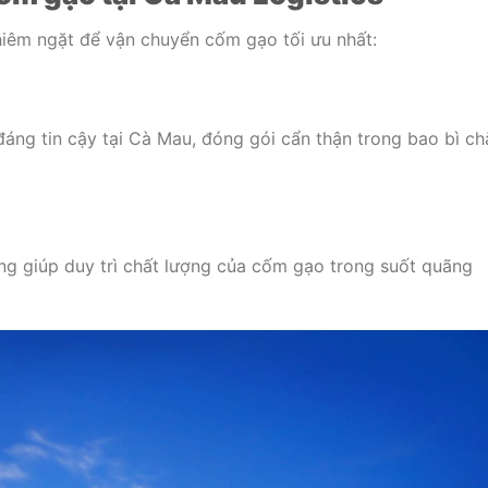
hiêm ngặt để vận chuyển cốm gạo tối ưu nhất:
áng tin cậy tại Cà Mau, đóng gói cẩn thận trong bao bì ch
ng giúp duy trì chất lượng của cốm gạo trong suốt quãng