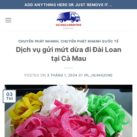
Skip
ADD ANYTHING HERE OR JUST REMOVE IT...
to
content
CHUYỂN PHÁT NHANH
,
CHUYỂN PHÁT NHANH QUỐC TẾ
Dịch vụ gửi mứt dừa đi Đài Loan
tại Cà Mau
POSTED ON
3 THÁNG 1, 2024
BY
IPL_HUAHUONG
03
Th1