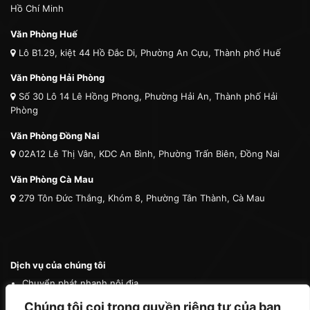
Hồ Chí Minh
Văn Phòng Huế
Lô B1.29, kiệt 44 Hồ Đắc Di, Phường An Cựu, Thành phố Huế
Văn Phòng Hải Phòng
Số 30 Lô 14 Lê Hồng Phong, Phường Hải An, Thành phố Hải
Phòng
Văn Phòng Đồng Nai
02A12 Lê Thị Vân, KDC An Bình, Phường Trấn Biên, Đồng Nai
Văn Phòng Cà Mau
279 Tôn Đức Thắng, Khóm 8, Phường Tân Thành, Cà Mau
Dịch vụ của chúng tôi
Chuyển phát nhanh nội địa
Chuyển phát nhanh quốc tế
Chúng tôi coi trọng quyền riêng tư của bạn