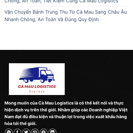
Chóng, An Toàn, Tiết Kiệm Cùng Cà Mau Logistics
Vận Chuyển Bánh Trung Thu Từ Cà Mau Sang Châu Âu
Nhanh Chóng, An Toàn Và Đúng Quy Định
Mong muốn của Cà Mau Logistics là có thể kết nối và thực
hiện dịch vụ trên thế giới. Nhằm giúp các Doanh nghiệp Việt
Nam đạt đủ điều kiện và thuận lợi trong việc xuất khẩu hàng
hóa tới thế giới.