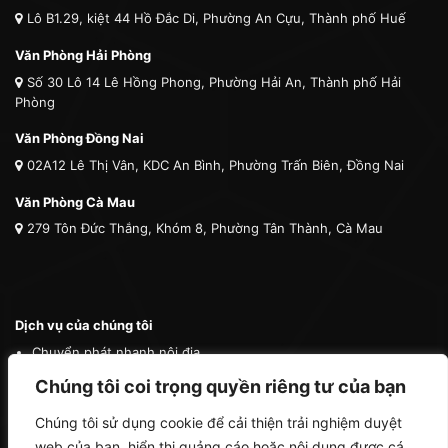
Lô B1.29, kiệt 44 Hồ Đắc Di, Phường An Cựu, Thành phố Huế
Văn Phòng Hải Phòng
Số 30 Lô 14 Lê Hồng Phong, Phường Hải An, Thành phố Hải
Phòng
Văn Phòng Đồng Nai
02A12 Lê Thị Vân, KDC An Bình, Phường Trấn Biên, Đồng Nai
Văn Phòng Cà Mau
279 Tôn Đức Thắng, Khóm 8, Phường Tân Thành, Cà Mau
Dịch vụ của chúng tôi
Chuyển phát nhanh nội địa
Chuyển phát nhanh quốc tế
Chúng tôi coi trọng quyền riêng tư của bạn
Vận tải quốc tế
Chúng tôi sử dụng cookie để cải thiện trải nghiệm duyệt
Vận chuyển thú cưng
web của bạn, hiển thị quảng cáo hoặc nội dung được cá