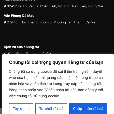
02A12 Lê Thị Vân, KDC An Bình, Phường Trấn Biên, Đồng Nai
Văn Phòng Cà Mau
279 Tôn Đức Thắng, Khóm 8, Phường Tân Thành, Cà Mau
Dịch vụ của chúng tôi
Chuyển phát nhanh nội địa
Chuyển phát nhanh quốc tế
Chúng tôi coi trọng quyền riêng tư của bạn
Vận tải quốc tế
Chúng tôi sử dụng cookie để cải thiện trải nghiệm duyệt
Vận chuyển thú cưng
web của bạn, hiển thị quảng cáo hoặc nội dung được cá
Mua hộ hàng nước ngoài
nhân hóa và phân tích lưu lượng truy cập của chúng tôi.
Bằng cách nhấp vào "Chấp nhận tất cả", bạn đồng ý với
việc chúng tôi sử dụng cookie.
Tùy chỉnh
Từ chối tất cả
Chấp nhận tất cả
Copyright 2026 ©
Cà Mau Logistics