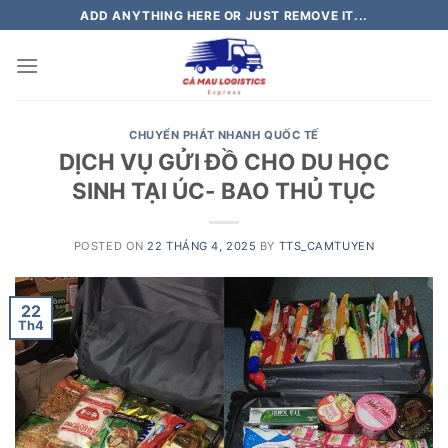
Skip
ADD ANYTHING HERE OR JUST REMOVE IT...
to
content
CHUYỂN PHÁT NHANH QUỐC TẾ
DỊCH VỤ GỬI ĐỒ CHO DU HỌC
SINH TẠI ÚC- BAO THỦ TỤC
POSTED ON
22 THÁNG 4, 2025
BY
TTS_CAMTUYEN
22
Th4