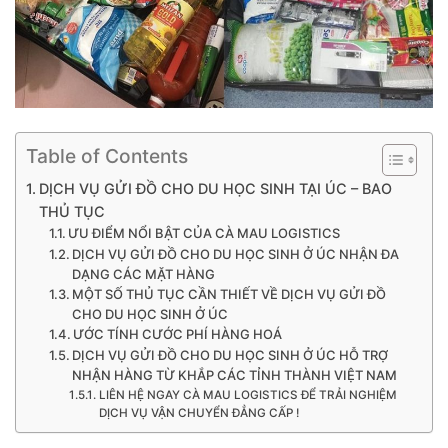
Table of Contents
DỊCH VỤ GỬI ĐỒ CHO DU HỌC SINH TẠI ÚC – BAO
THỦ TỤC
ƯU ĐIỂM NỔI BẬT CỦA CÀ MAU LOGISTICS
DỊCH VỤ GỬI ĐỒ CHO DU HỌC SINH Ở ÚC NHẬN ĐA
DẠNG CÁC MẶT HÀNG
MỘT SỐ THỦ TỤC CẦN THIẾT VỀ DỊCH VỤ GỬI ĐỒ
CHO DU HỌC SINH Ở ÚC
ƯỚC TÍNH CƯỚC PHÍ HÀNG HOÁ
DỊCH VỤ GỬI ĐỒ CHO DU HỌC SINH Ở ÚC HỖ TRỢ
NHẬN HÀNG TỪ KHẮP CÁC TỈNH THÀNH VIỆT NAM
LIÊN HỆ NGAY CÀ MAU LOGISTICS ĐỂ TRẢI NGHIỆM
DỊCH VỤ VẬN CHUYỂN ĐẲNG CẤP !