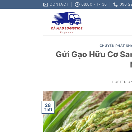
Skip
CONTACT
08:00 - 17:30
090 2
to
content
CHUYỂN PHÁT NH
Gửi Gạo Hữu Cơ San
POSTED O
28
Th11