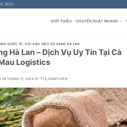
92 3633
GIỚI THIỆU
CHUYỂN PHÁT NHANH
ANH QUỐC TẾ
,
GỬI GẠO HỮU CƠ SANG HÀ LAN
g Hà Lan – Dịch Vụ Uy Tín Tại Cà
Mau Logistics
N
28 THÁNG 11, 2024
BY
TTS_CAMTUYEN