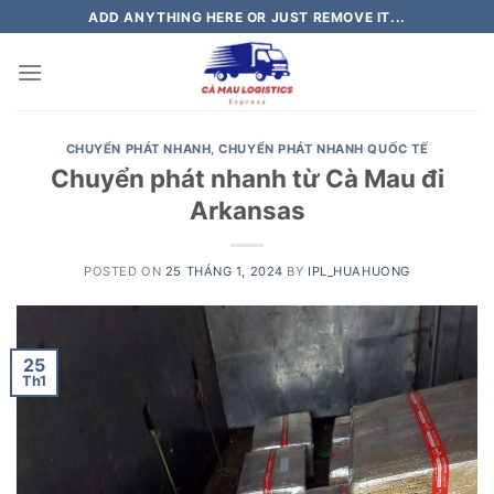
Skip
ADD ANYTHING HERE OR JUST REMOVE IT...
to
content
CHUYỂN PHÁT NHANH
,
CHUYỂN PHÁT NHANH QUỐC TẾ
Chuyển phát nhanh từ Cà Mau đi
Arkansas
POSTED ON
25 THÁNG 1, 2024
BY
IPL_HUAHUONG
25
Th1