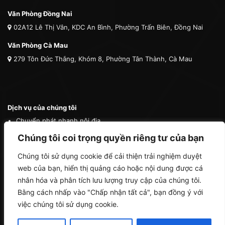
Văn Phòng Đồng Nai
02A12 Lê Thị Vân, KDC An Bình, Phường Trấn Biên, Đồng Nai
Văn Phòng Cà Mau
279 Tôn Đức Thắng, Khóm 8, Phường Tân Thành, Cà Mau
Dịch vụ của chúng tôi
Chuyển phát nhanh nội địa
Chuyển phát nhanh quốc tế
Chúng tôi coi trọng quyền riêng tư của bạn
Vận tải quốc tế
Chúng tôi sử dụng cookie để cải thiện trải nghiệm duyệt
Vận chuyển thú cưng
web của bạn, hiển thị quảng cáo hoặc nội dung được cá
Mua hộ hàng nước ngoài
nhân hóa và phân tích lưu lượng truy cập của chúng tôi.
Bằng cách nhấp vào "Chấp nhận tất cả", bạn đồng ý với
việc chúng tôi sử dụng cookie.