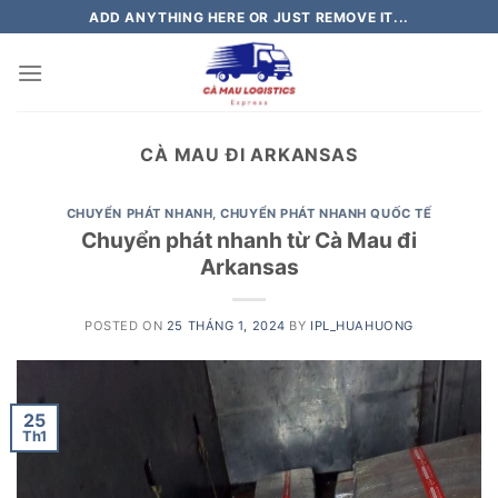
Skip
ADD ANYTHING HERE OR JUST REMOVE IT...
to
content
CÀ MAU ĐI ARKANSAS
CHUYỂN PHÁT NHANH
,
CHUYỂN PHÁT NHANH QUỐC TẾ
Chuyển phát nhanh từ Cà Mau đi
Arkansas
POSTED ON
25 THÁNG 1, 2024
BY
IPL_HUAHUONG
25
Th1