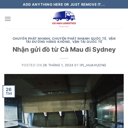
Skip
ADD ANYTHING HERE OR JUST REMOVE IT...
to
content
CHUYỂN PHÁT NHANH
,
CHUYỂN PHÁT NHANH QUỐC TẾ
,
VẬN
TẢI ĐƯỜNG HÀNG KHÔNG
,
VẬN TẢI QUỐC TẾ
Nhận gửi đồ từ Cà Mau đi Sydney
POSTED ON
26 THÁNG 1, 2024
BY
IPL_HUAHUONG
26
Th1