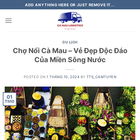
Skip
ADD ANYTHING HERE OR JUST REMOVE IT...
to
content
DU LỊCH
Chợ Nổi Cà Mau – Vẻ Đẹp Độc Đáo
Của Miền Sông Nước
POSTED ON
1 THÁNG 10, 2024
BY
TTS_CAMTUYEN
01
Th10