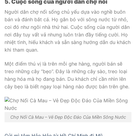
5. Cuộc sống của người dân chợ nổi
Người dân chợ nổi sống chủ yếu dựa vào nghề buôn
bán và đánh bắt cá. Họ gắn bó với sông nước từ nhỏ,
coi đó như ngôi nhà thứ hai. Cuộc sống của người dân
nơi đây tuy vất vả nhưng luôn tràn đầy tiếng cười. Họ
nhiệt tình, hiếu khách và sẵn sàng hướng dẫn du khách
khi tham quan.
Một điểm thú vị là trên mỗi ghe hàng, người bán sẽ
treo những cây “bẹo”. Đây là những cây sào, treo loại
hàng hóa mà họ đang bán. Du khách chỉ cần nhìn lên
cây bẹo là biết ngay loại hàng nào được bán trên ghe.
Chợ Nổi Cà Mau – Vẻ Đẹp Độc Đáo Của Miền Sông Nước
Gửi mì tôm Hảo Hảo từ Hồ Chí Minh đi Mỹ