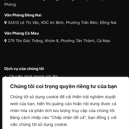
Phòng
Văn Phòng Đồng Nai
02A12 Lê Thị Vân, KDC An Bình, Phường Trấn Biên, Đồng Nai
Văn Phòng Cà Mau
279 Tôn Đức Thắng, Khóm 8, Phường Tân Thành, Cà Mau
Dịch vụ của chúng tôi
Chuyển phát nhanh nội địa
Chuyển phát nhanh quốc tế
Chúng tôi coi trọng quyền riêng tư của bạn
Vận tải quốc tế
Chúng tôi sử dụng cookie để cải thiện trải nghiệm duyệt
Vận chuyển thú cưng
web của bạn, hiển thị quảng cáo hoặc nội dung được cá
Mua hộ hàng nước ngoài
nhân hóa và phân tích lưu lượng truy cập của chúng tôi.
Bằng cách nhấp vào "Chấp nhận tất cả", bạn đồng ý với
việc chúng tôi sử dụng cookie.