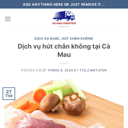
Skip
ADD ANYTHING HERE OR JUST REMOVE IT...
to
content
DỊCH VỤ KHÁC
,
HÚT CHÂN KHÔNG
Dịch vụ hút chân không tại Cà
Mau
POSTED ON
27 THÁNG 9, 2024
BY
TTS_CAMTUYEN
27
Th9