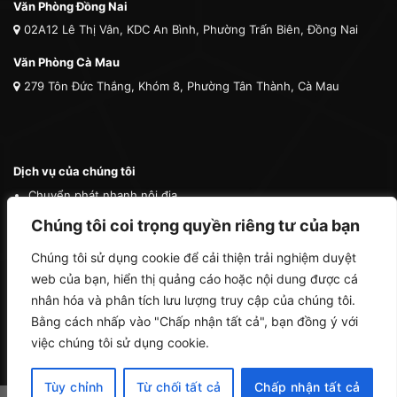
Văn Phòng Đồng Nai
02A12 Lê Thị Vân, KDC An Bình, Phường Trấn Biên, Đồng Nai
Văn Phòng Cà Mau
279 Tôn Đức Thắng, Khóm 8, Phường Tân Thành, Cà Mau
Dịch vụ của chúng tôi
Chuyển phát nhanh nội địa
Chuyển phát nhanh quốc tế
Chúng tôi coi trọng quyền riêng tư của bạn
Vận tải quốc tế
Chúng tôi sử dụng cookie để cải thiện trải nghiệm duyệt
Vận chuyển thú cưng
web của bạn, hiển thị quảng cáo hoặc nội dung được cá
Mua hộ hàng nước ngoài
nhân hóa và phân tích lưu lượng truy cập của chúng tôi.
Bằng cách nhấp vào "Chấp nhận tất cả", bạn đồng ý với
việc chúng tôi sử dụng cookie.
Tùy chỉnh
Từ chối tất cả
Chấp nhận tất cả