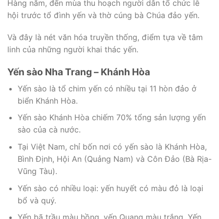
Hàng năm, đến mùa thu hoạch người dân tổ chức lễ
hội trước tổ đình yến và thờ cúng bà Chúa đảo yến.
Và đây là nét văn hóa truyền thống, điểm tựa về tâm
linh của những người khai thác yến.
Yến sào Nha Trang – Khánh Hòa
Yến sào là tổ chim yến có nhiều tại 11 hòn đảo ở
biển Khánh Hòa.
Yến sào Khánh Hòa chiếm 70% tổng sản lượng yến
sào của cà nước.
Tại Việt Nam, chỉ bốn nơi có yến sào là Khánh Hòa,
Bình Định, Hội An (Quảng Nam) và Côn Đảo (Bà Rịa-
Vũng Tàu).
Yến sào có nhiều loại: yến huyết có màu đỏ là loại
bổ và quý.
Yến bã trầu màu hồng, yến Quang màu trắng, Yến