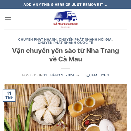
Skip
ADD ANYTHING HERE OR JUST REMOVE IT...
to
content
CHUYỂN PHÁT NHANH
,
CHUYỂN PHÁT NHANH NỘI ĐỊA
,
CHUYỂN PHÁT NHANH QUỐC TẾ
Vận chuyển yến sào từ Nha Trang
về Cà Mau
POSTED ON
11 THÁNG 9, 2024
BY
TTS_CAMTUYEN
11
Th9