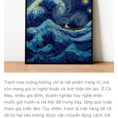
Tranh treo tường không chỉ là vật phẩm trang trí, mà
còn mang giá trị nghệ thuật và tinh thần lớn lao. Ở Cà
Mau, nhiều gia đình, doanh nghiệp hay nghệ nhân
muốn gửi tranh ra Hà Nội để trưng bày, tặng quà hoặc
tham gia triển lãm. Tuy nhiên, tranh là mặt hàng dễ vỡ,
dễ hư hại nếu không được vận chuyển đúng cách. Để