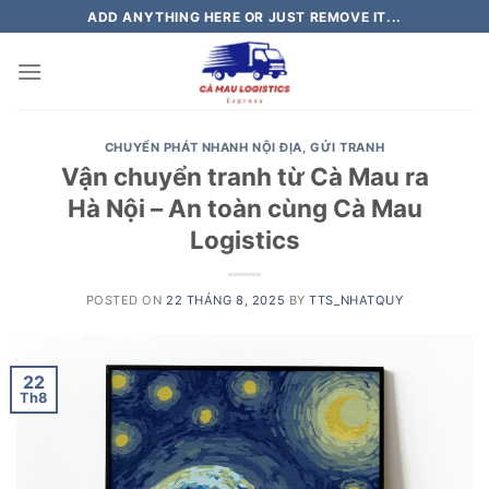
Skip
ADD ANYTHING HERE OR JUST REMOVE IT...
to
content
CHUYỂN PHÁT NHANH NỘI ĐỊA
,
GỬI TRANH
Vận chuyển tranh từ Cà Mau ra
Hà Nội – An toàn cùng Cà Mau
Logistics
POSTED ON
22 THÁNG 8, 2025
BY
TTS_NHATQUY
22
Th8