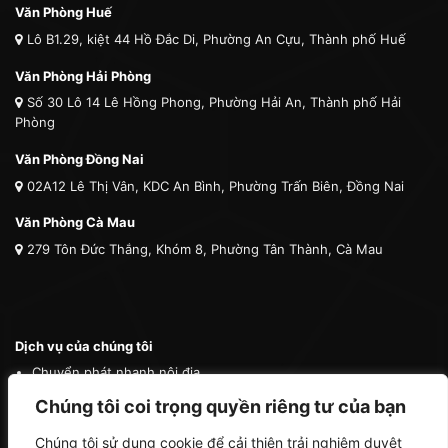
Văn Phòng Huế
Lô B1.29, kiệt 44 Hồ Đắc Di, Phường An Cựu, Thành phố Huế
Văn Phòng Hải Phòng
Số 30 Lô 14 Lê Hồng Phong, Phường Hải An, Thành phố Hải
Phòng
Văn Phòng Đồng Nai
02A12 Lê Thị Vân, KDC An Bình, Phường Trấn Biên, Đồng Nai
Văn Phòng Cà Mau
279 Tôn Đức Thắng, Khóm 8, Phường Tân Thành, Cà Mau
Dịch vụ của chúng tôi
Chuyển phát nhanh nội địa
Chuyển phát nhanh quốc tế
Chúng tôi coi trọng quyền riêng tư của bạn
Vận tải quốc tế
Chúng tôi sử dụng cookie để cải thiện trải nghiệm duyệt