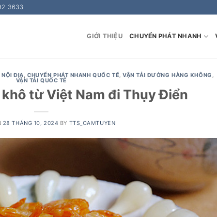
92 3633
GIỚI THIỆU
CHUYỂN PHÁT NHANH
NỘI ĐỊA
,
CHUYỂN PHÁT NHANH QUỐC TẾ
,
VẬN TẢI ĐƯỜNG HÀNG KHÔNG
,
VẬN TẢI QUỐC TẾ
khô từ Việt Nam đi Thụy Điển
N
28 THÁNG 10, 2024
BY
TTS_CAMTUYEN