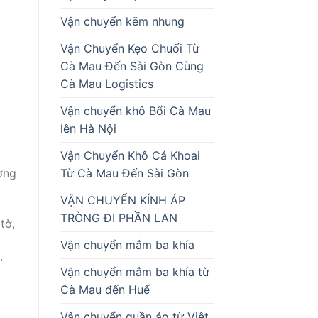
Vận chuyển kẽm nhung
Vận Chuyển Kẹo Chuối Từ
Cà Mau Đến Sài Gòn Cùng
Cà Mau Logistics
Vận chuyển khô Bổi Cà Mau
lên Hà Nội
Vận Chuyển Khô Cá Khoai
Từ Cà Mau Đến Sài Gòn
ờng
VẬN CHUYỂN KÍNH ÁP
TRÒNG ĐI PHẦN LAN
tờ,
Vận chuyển mắm ba khía
.
Vận chuyển mắm ba khía từ
Cà Mau đến Huế
Vận chuyển quần áo từ Việt