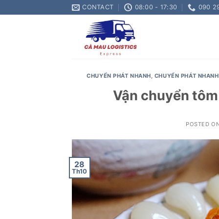
Skip
CONTACT
08:00 - 17:30
090 2
to
content
CHUYỂN PHÁT NHANH
,
CHUYỂN PHÁT NHANH 
Vận chuyển tôm 
POSTED O
28
Th10